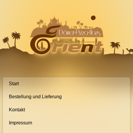
Skip
Orient
to
Döner
content
Freiberg
Start
Bestellung und Lieferung
Kontakt
Impressum